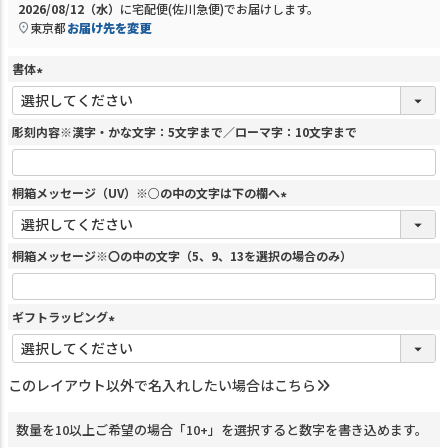
2026/08/12（水）
に
宅配便(佐川急便)
でお届けします。
東京都
お届け先を変更
書体
(
必
須
彫刻内容※漢字・かな文字：5文字まで／ローマ字：10文字まで
)
桐箱メッセージ（UV）※○の中の文字は下の欄へ
(
必
須
桐箱メッセージ※〇の中の文字（5、9、13を選択の場合のみ）
)
ギフトラッピング
(
必
須
このレイアウト以外で名入れしたい場合はこちら
)
数量を10以上ご希望の場合「10+」を選択すると数字を書き込めます。