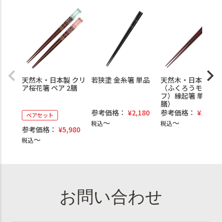
天然木・日本製 クリ
若狭塗 金糸箸 単品
天然木・日本製 梟
ア桜花箸 ペア 2膳
（ふくろうモチー
フ）縁起箸 単品（1
膳）
参考価格：
¥
2,180
参考価格：
¥
1,980
ペアセット
税込
税込
参考価格：
¥
5,980
税込