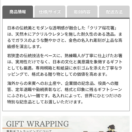
商品情報
仕様/サイズ
彫刻内容
配送方法
日本の伝統美とモダンな透明感が融合した「クリア桜花箸」
は、天然木にアクリルウレタンを施した耐久性のある逸品。ま
るでガラスのような艶やかさと、金色の名入れ彫刻が上品な高
級感を演出します。
若狭塗の伝統技法をベースに、熟練職人が丁寧に仕上げたお箸
は、実用性だけでなく、日本の文化と美意識を象徴するギフト
としても最適。専用桐箱と和紙袋に水引ゴムを添えた丁寧なラ
ッピングで、格式ある贈り物としての価値を高めます。
海外からの来賓へのお土産や、企業間の記念品、役員への贈
答、定年退職や勤続表彰など、格式と印象に残るギフトシーン
にふさわしい一膳です。名入れによって、世界にひとつだけの
特別な記念品としてお渡しいただけます。