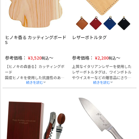
応しており、他にはない独自性を演
出します。 専用の木箱には、用途に
応じたメッセージをデザインした蓋
を採用。開封時の印象にも配慮し、
贈り物としての価値を高めます。 退
職記念品や永年勤続表彰、周年記
ヒノキ香る カッティングボード
レザーボトルタグ
念、社内表彰など、節目の贈答品と
S
して最適です。熨斗・ラッピング・
手提げにも対応しており、法人ギフ
トとしてそのままお渡しいただけま
参考価格：
¥
3,520
参考価格：
¥
2,200
税込
税込
す。実用性と記念性を兼ね備えた、
幅広いシーンで選ばれる一品です。
【ヒノキの森香る】カッティングボ
上質なイタリアンレザーを使用した
ード
レザーボトルタグは、ワインボトル
国産ヒノキを使用した抗菌性のある
やウイスキーなどの贈答品にさりげ
まな板です。
ない高級感を添える逸品です。
デザイン性もあり、ヒノキの風合い
吸い付くようなしっとりとした手触
が美しいのでそのままサービングボ
りと、使い込むほどに艶を増す革の
ードにしたり、プレートとしてもお
風合いが魅力です。
使いいただけます。
名入れや社名・ロゴの刻印にも対応
コンパクトサイズがちょっとした時
しており、ホテルやレストランでの
に使いやすく便利。アウトドアで
VIP対応や、企業の周年記念・成約記
も。
念品などにも最適です。
5色のカラーバリエーション（ベージ
ュ／ブラック／ブラウン／レッド／
ネイビー）からお選びいただけ、上