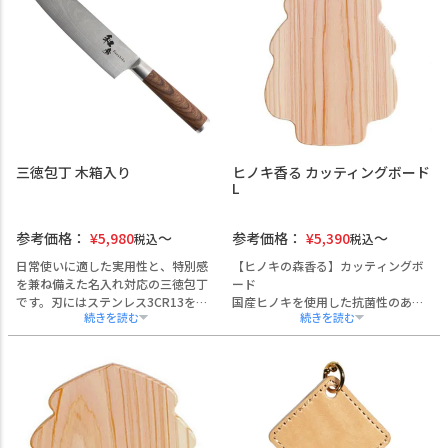
三徳包丁 木箱入り
ヒノキ香る カッティングボード
L
参考価格：
¥
5,980
参考価格：
¥
5,390
税込
税込
日常使いに適した実用性と、特別感
【ヒノキの森香る】カッティングボ
を兼ね備えた名入れ対応の三徳包丁
ード
です。刃にはステンレス3CR13を使
国産ヒノキを使用した抗菌性のある
用し、扱いやすさと耐久性を両立。
まな板です。
幅広い用途に対応できるため、家庭
デザイン性もあり、ヒノキの風合い
用として長くご使用いただけます。
が美しいのでそのままサービングボ
本商品は、刃部分への名入れ加工が
ードにしたり、プレートとしてもお
可能で、企業名・団体名・個人名な
使いいただけます。大きすぎず、小
どを刻印することで、記念性の高い
さすぎず、程よいサイズ感が日常使
オリジナルギフトとしてご活用いた
いに重宝します。
だけます。ロゴや社章の表現にも対