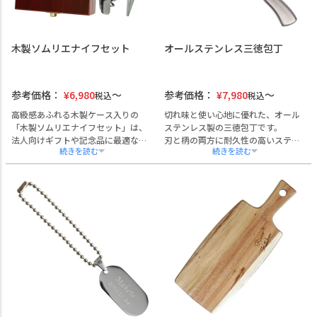
品で落ち着きのある印象を演出でき
ます。
熟練職人によるレーザー刻印で、文
木製ソムリエナイフセット
オールステンレス三徳包丁
字は消えず長くご使用いただけま
す。
1個からの小ロット注文から大量発注
まで柔軟に対応可能。熨斗・ラッピ
参考価格：
¥
6,980
参考価格：
¥
7,980
税込
税込
ング・手提げ袋の同梱も承ります。
高級感あふれる木製ケース入りの
切れ味と使い心地に優れた、オール
「木製ソムリエナイフセット」は、
ステンレス製の三徳包丁です。
法人向けギフトや記念品に最適なア
刃と柄の両方に耐久性の高いステン
イテムです。
レスを使用し、柄は空洞構造にする
ソムリエナイフは天然木とステンレ
ことで約117gという軽量化を実現。
ススチールを使用し、手になじむ上
手にフィットする設計で、長時間の
質な仕上がり。
作業でも負担が少なく、調理現場で
軽い力でコルクが抜けるため、幅広
の作業効率を高めます。
い年齢層にご利用いただけます。
熟練の職人技により、、切れ味にこ
セットのワインストッパーはシリコ
だわった一本。
ンゴム製で、ワインの風味をしっか
企業名やロゴ、個人名の名入れにも
りキープ。
対応しており、飲食業・ホテル・福
ケースは小物入れとしても活用可能
祉施設の周年記念や開業記念、退
で、贈り物後も長くお使いいただけ
職・表彰記念品など、法人向けの贈
ます。
答品としてもご好評いただいており
企業名や団体名の名入れ、社章やロ
ます。