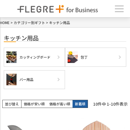
HOME
カテゴリー別ギフト
キッチン用品
キッチン用品
カッティングボード
包丁
バー用品
10
件中
1
-
10
件表示
並び替え
価格が安い順
価格が高い順
新着順