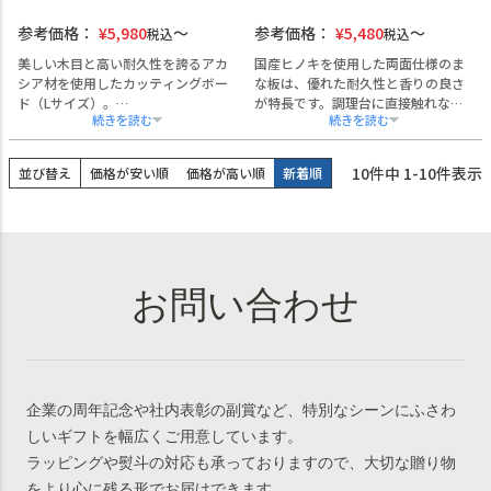
参考価格：
¥
5,980
参考価格：
¥
5,480
税込
税込
美しい木目と高い耐久性を誇るアカ
国産ヒノキを使用した両面仕様のま
シア材を使用したカッティングボー
な板は、優れた耐久性と香りの良さ
ド（Lサイズ）。
が特長です。調理台に直接触れない
名入れや社名・ロゴの彫刻が可能
浮かせ構造により、衛生的かつ乾燥
で、飲食店の開業祝いや周年記念、
しやすく、厨房での実用性を高めま
ノベルティとしてもご活用いただけ
す。自立可能な設計により、省スペ
10
件中
1
-
10
件表示
並び替え
価格が安い順
価格が高い順
新着順
ます。
ース収納も実現。両面の使い分けも
彫刻は洗っても消えず、長くご使用
可能で、業務効率向上に貢献しま
いただける仕様。
す。
カッティングボードとしてはもちろ
名入れやロゴの彫刻が可能なため、
ん、料理の提供プレートとしても映
飲食店の開店祝いや周年記念、厨房
えるデザインで、店舗演出やギフト
備品としての導入にも最適です。桜
に最適です。
や梅などのモチーフをあしらったデ
熨斗・ラッピングにも対応可能で
ザインにメッセージや記念日を添え
す。
ることで、実用性と記念性を兼ね備
えたギフトとしてご活用いただけま
す。熨斗・ラッピング対応により、
贈答用途にも柔軟に対応可能です。