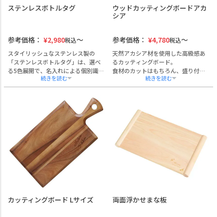
ゴの刻印にも対応しており、周年記
熨斗・ラッピング・手提げ対応も承
ステンレスボトルタグ
ウッドカッティングボードアカ
念、退職記念、取引先への贈答な
っております。
シア
ど、法人需要の高いシーンにご活用
いただけます。
熨斗・ラッピング・手提げ袋も対応
参考価格：
¥
2,980
参考価格：
¥
4,780
税込
税込
可能です。
スタイリッシュなステンレス製の
天然アカシア材を使用した高級感あ
「ステンレスボトルタグ」は、選べ
るカッティングボード。
る5色展開で、名入れによる個別識別
食材のカットはもちろん、盛り付け
やオリジナリティの演出に最適なア
用プレートとしてもご利用いただ
イテムです。
け、飲食業界やホスピタリティ分野
店舗でのボトルキープ用や、イベン
の贈答品としても最適です。
ト・パーティーでの席札代わりとし
創立記念、周年記念、竣工記念など
ても活躍します。
の特別な機会に、企業名やロゴを彫
高級感のある質感は、ギフトとして
刻した記念品としてご活用いただけ
の価値も高く、お酒の贈答品と組み
ます。
合わせることで印象的な演出が可能
名入れ・熨斗・ラッピング対応も可
です。
能です。
企業ロゴや団体名の刻印、熨斗・ラ
ッピング対応も承っており、記念品
やノベルティにもご利用いただけま
す。
カッティングボード Lサイズ
両面浮かせまな板