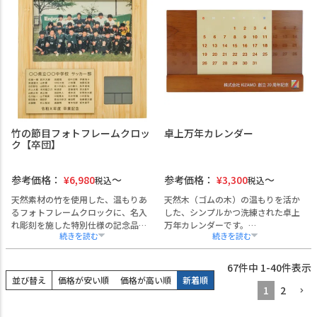
す。
法人様の記念行事にふさわしい贈答
軽量かつコンパクトで携帯性に優
品としてご好評いただいておりま
れ、出張やイベント先での使用にも
す。
最適です。
企業名やロゴ、贈呈日・メッセージ
企業名やロゴのフルカラー印刷に対
など、最大4行までの名入れ彫刻が可
応しており、店舗の開店祝いや創業
能です。
記念、ノベルティとしてもご好評を
熨斗・ラッピング・手提げ袋にも対
いただいています。
応しており、格式あるシーンにも安
熨斗・ラッピング・手提げ袋の対応
心してご利用いただけます。
も可能で、法人ギフトとして安心し
単4電池2本で作動（テスト用電池付
竹の節目フォトフレームクロッ
卓上万年カレンダー
てご利用いただけます。
属）。
ク【卒団】
高級感と実用性を備えた記念品とし
て最適です。
参考価格：
¥
6,980
参考価格：
¥
3,300
税込
税込
天然素材の竹を使用した、温もりあ
天然木（ゴムの木）の温もりを活か
るフォトフレームクロックに、名入
した、シンプルかつ洗練された卓上
れ彫刻を施した特別仕様の記念品セ
万年カレンダーです。
ットです。
オフィスのデスク、受付カウンタ
時計・カレンダー・温度計の機能を
ー、店舗のレジ横など幅広い場面に
備えており、実用性と高級感を兼ね
調和するデザインで、法人様の開
67
件中
1
-
40
件表示
備えた逸品。
業・周年記念・永年勤続表彰などの
並び替え
価格が安い順
価格が高い順
新着順
写真（ハガキサイズ）を収められる
贈答品に最適です。企業名・ロゴの
1
2
仕様で、社員表彰、卒業記念、団体
名入れに対応しており、ブランドPR
行事やクラブ活動の卒団記念など、
や記念品としての活用にも効果的で