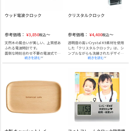
法人・団体向けに名入れ対応可能！
ロゴや社名を本体に印刷できます。
記念品としておすすめです。
ウッド電波クロック
クリスタルクロック
参考価格：
¥
3,850
参考価格：
¥
4,400
税込
税込
天然木の風合いが美しい、上質感あ
透明度の高いCrystal K9素材を使用
ふれる電波時計です。
した「クリスタルクロック」は、シ
面倒な時刻合わせ不要の電波式で、
ンプルながらも洗練されたデザイン
日付・曜日・アラーム・スヌーズ機
が魅力の卓上時計です。
能も搭載。
企業名・団体名・ロゴ・社章・メッ
大きな液晶表示と前面ボタンで、見
セージなどを美しく刻印できるた
やすく・使いやすい設計。
め、創立記念、永年勤続表彰、退職
オフィスや受付、会議室にもぴった
記念、周年事業など、法人向けの記
りの一台です。
念品や贈答品として最適です。
コンパクトながら重厚感があり、役
員室や受付、デスクトップにも自然
に馴染みます。
熨斗対応も可能で、贈呈シーンに合
わせた細やかな対応が可能です。
木製 キャッシュトレイ
フォトフレームクロック録音機