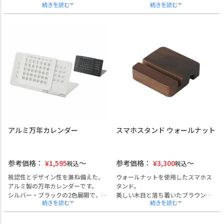
の美しさと機能性を兼ね備えたアイ
差し込み式の台紙により、オリジナ
テムです。
ルデザインのカレンダーとしてご活
物理学者ガリレオ・ガリレイの発見
用いただけます。アクリルに印刷さ
に基づいたガラスフロート温度計
れた文字が立体的に浮かび上がり、
は、温度による液体の比重変化を利
デスク周りを上品に演出します。
用し、視覚的に気温を示します。
用途に応じて多様なデザイン展開が
オフィスや受付、応接室などに調和
可能で、企業ギフトやVIP向け贈答
するデザインで、企業名・団体名の
品、展示会・イベントでの販売品、
名入れやロゴ加工、熨斗・ラッピン
キャラクターグッズなど、幅広いニ
グ対応も可能。
ーズに対応します。
記念品や贈答品としてもご活用いた
企業名やロゴの名入れ加工も可能な
だけます。
ため、販促品としても最適です。
アルミ万年カレンダー
スマホスタンド ウォールナット
参考価格：
¥
1,595
参考価格：
¥
3,300
税込
税込
視認性とデザイン性を兼ね備えた、
ウォールナットを使用したスマホス
アルミ製の万年カレンダーです。
タンド。
シルバー・ブラックの2色展開で、デ
美しい木目と落ち着いたブラウンカ
スクや受付に自然と馴染むコンパク
ラーが、デスクに上質な雰囲気を添
トサイズ。
えます。
封筒にも収まるため、法人様のご挨
名入れ加工が可能で、法人ギフトや