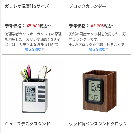
短納期にも柔軟に対応可能です。
ガリレオ温度計Sサイズ
ブロックカレンダー
参考価格：
¥
5,980
参考価格：
¥
3,205
税込
税込
物理学者ガリレオ・ガリレイの原理
天然の国産サクラ材を使用した、万
を応用した「ガリレオ温度計Sサイ
年カレンダーです。
ズ」は、カラフルなガラス球が気温
4つのブロックを回転させることで、
の変化に応じてゆっくりと浮き沈み
日付を永久的に表示可能。
する、視覚的にも楽しめるインテリ
W156×D53×H66mmのコンパクト
アアイテムです。
サイズで、オフィスの受付や会議
手のひらサイズながら存在感があ
室、カフェのレジ横などに最適で
り、応接室や受付カウンター、クリ
す。
ニックの待合室などに最適。
温もりある木の質感が空間にやさし
社名やロゴの彫刻が可能で、創立記
い印象を与え、企業ロゴを添えた記
念や開店祝い、表彰記念品としても
念品やノベルティとしてもご活用い
ご活用いただけます。
ただけます。
熨斗・ラッピング・手提げ袋にも対
応し、法人ギフトとして安心してご
利用いただけます。
キューブデスクスタンド
ウッド調ペンスタンドクロック