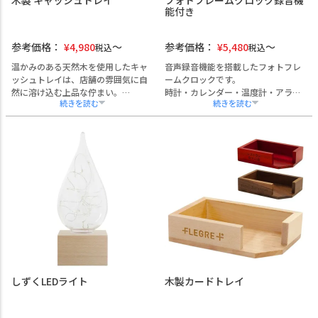
能付き
参考価格：
¥
4,980
参考価格：
¥
5,480
税込
税込
温かみのある天然木を使用したキャ
音声録音機能を搭載したフォトフレ
ッシュトレイは、店舗の雰囲気に自
ームクロックです。
然に溶け込む上品な佇まい。
時計・カレンダー・温度計・アラー
滑らかな手触りと緩やかなカーブ
ム等の多機能に加え、10秒間の音声
が、接客の所作を美しく演出しま
を録音しアラーム音として設定可
す。
能。
美容室やカフェ、クリニックなどの
受付やデスク、記念品・ノベルティ
受付や会計シーンに最適。
としても最適です。
店舗名やロゴの刻印が可能で、開業
名入れ・ロゴ加工、熨斗やラッピン
祝いや周年記念品としてもご好評い
グ対応可能です。
ただいております。
ラッピング・熨斗対応可。
しずくLEDライト
木製カードトレイ