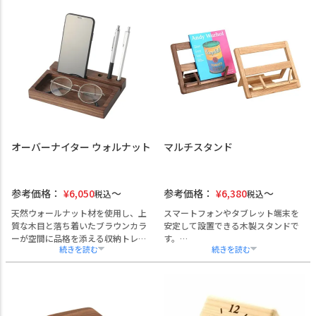
拶品やノベルティとしても最適で
記念品に最適です。
す。
企業名・ロゴなどの名入れ加工にも
対応しており、記念品やプロモーシ
ョンツールとして幅広くご活用いた
だけます。
オーバーナイター ウォルナット
マルチスタンド
参考価格：
¥
6,050
参考価格：
¥
6,380
税込
税込
天然ウォールナット材を使用し、上
スマートフォンやタブレット端末を
質な木目と落ち着いたブラウンカラ
安定して設置できる木製スタンドで
ーが空間に品格を添える収納トレイ
す。
「オーバーナイター ウォールナッ
キッチンにおけるレシピ閲覧時はも
ト」。
ちろん、業務用端末の設置や店舗で
ペンや小物を美しく整理できる設計
のご案内表示など、様々なシーンで
で、オフィスはもちろん、自宅での
ご活用いただけます。
テレワーク環境にも調和します。
また、名入れ加工にも対応してお
名入れ加工にも対応しており、法人
り、企業様のノベルティや記念品、