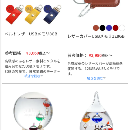
特別な法人ギフトとなります。
のでお店の雰囲気に合わせて贈れま
す。
ベルトレザーUSBメモリ8GB
レザーカバーUSBメモリ128GB
参考価格：
¥
3,060
税込
参考価格：
¥
3,980
税込
高級感のあるレザー素材とメタルを
合成皮革のレザーカバーが高級感を
組み合わせたUSBメモリです。
演出する、128GBのUSBメモリで
8GBの容量で、日常業務のデータ保
す。
存や資料配布にも適しています。
スナップボタン付きカバーにより端
企業名やロゴ、団体名などの名入れ
子部分を保護し、実用性とデザイン
加工が可能で、社章の刻印にも対
性を兼ね備えた仕様。
応。
キーリング一体型で携帯性にも優
ギフトボックスに入れてお届けで
れ、ビジネスバッグやツールケース
き、熨斗・ラッピング・手提げ袋の
への取り付けにも便利です。
ご用意もございます。
法人様向けには、企業名・ロゴの名
創立記念や周年記念、入社式や社内
入れ加工に対応しており、展示会の
表彰などのビジネスギフトに最適で
ノベルティ、創立記念、社内表彰や
す。
研修配布物としてご活用いただけま
実用性と品格を兼ね備えた記念品と