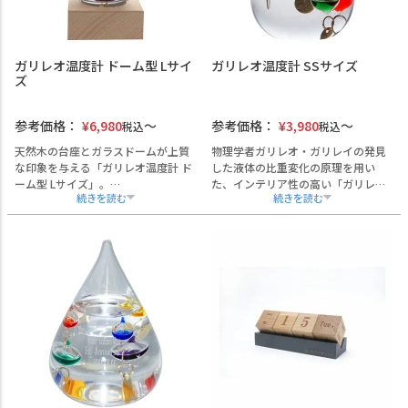
す。
して、法人・団体様のノベルティや
熨斗やギフト包装、手提げ袋もご希
贈答品にぜひご活用ください。
望に応じてご用意可能です。
ガリレオ温度計 ドーム型 Lサイ
ガリレオ温度計 SSサイズ
ズ
参考価格：
¥
6,980
参考価格：
¥
3,980
税込
税込
天然木の台座とガラスドームが上質
物理学者ガリレオ・ガリレイの発見
な印象を与える「ガリレオ温度計 ド
した液体の比重変化の原理を用い
ーム型 Lサイズ」。
た、インテリア性の高い「ガリレオ
ガリレオ・ガリレイの発見した比重
温度計 SSサイズ」。
の原理に基づき、気温の変化によっ
手のひらに収まるコンパクトサイズ
てガラス球が優雅に浮沈する様子を
ながら、カラフルなガラス球が空間
お楽しみいただけます。
に彩りを添え、受付やデスク上のア
空間に彩りを添えるインテリアアイ
クセントとして最適です。
テムとして、受付や役員室、商談ス
社名・ロゴの彫刻が可能で、開店祝
ペースなどに最適です。
いや周年記念、イベントのノベルテ
社名やロゴの名入れ彫刻にも対応し
ィなど、法人向けギフトとしてもご
ており、開業・周年記念、株主総会
活用いただけます。
や展示会の記念品としてもご活用い
熨斗・ラッピング・手提げ袋にも対
ただけます。
応し、短納期対応も可能です。
熨斗・ラッピング・手提げ付きで贈
答対応も万全。