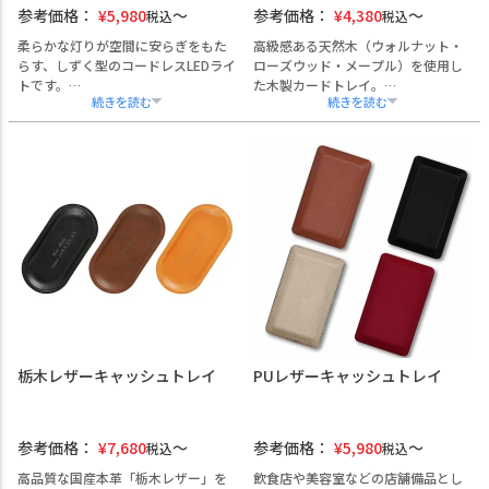
参考価格：
¥
5,980
参考価格：
¥
4,380
税込
税込
柔らかな灯りが空間に安らぎをもた
高級感ある天然木（ウォルナット・
らす、しずく型のコードレスLEDライ
ローズウッド・メープル）を使用し
トです。
た木製カードトレイ。
シンプルで洗練されたデザインは、
店舗の受付や商談スペースに自然と
オフィスの受付や応接室、ホテル客
馴染み、ショップカードや名刺をス
室など幅広いシーンに調和します。
タイリッシュに演出します。
ガラス面への名入れ加工やロゴ彫刻
角にスリットがあり、カードの出し
が可能で、創立記念や成約記念、ノ
入れもスムーズ。
ベルティにも最適です。
底面には滑り止め加工を施し、安定
熨斗・ラッピング・手提げ袋にも対
性にも配慮。
応しており、ギフト用途にもご活用
ロゴや社名の彫刻が可能なため、開
いただけます。
業祝いや法人向けノベルティとして
電池付きで、すぐにご使用いただけ
も好適。
ます。
熨斗・ラッピング対応も承ります。
栃木レザーキャッシュトレイ
PUレザーキャッシュトレイ
参考価格：
¥
7,680
参考価格：
¥
5,980
税込
税込
高品質な国産本革「栃木レザー」を
飲食店や美容室などの店舗備品とし