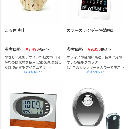
まる置時計
カラーカレンダー電波時計
参考価格：
¥
3,480
参考価格：
¥
9,350
税込
税込
やさしい丸型デザインが魅力の、国
オフィスや施設に最適。便利で見や
産杉の間伐材を使用しSDGsを意識し
すい多機能クロック
た環境配慮型アイテムです。
1か月のカレンダーをカラーで表示
自然の木目を活かした一点ものの風
し、平日は白、土曜は青、日曜は赤
合いが特長で、周年記念品や入社記
とひと目でわかりやすい設計。大画
念品におすすめです。
面で時刻・日付・曜日・温度・湿度
を一括表示します。
電波時計機能で、常に正確な時刻と
日付を自動表示。アラーム（スヌー
ズ機能付き）や明るさ調整も可能
で、仮眠室や暗い場所でも快適に使
用できます。
卓上・壁掛けどちらにも対応し、設
置場所を選びません。