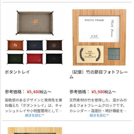
室、サロン、ホテルのフロントな
として最適です。
ど、さまざまな業種でのご利用にお
コンパクトなサイズ感で限られたス
すすめいたします。
ペースにも収まりやすく、機能性と
社名・ロゴ・記念日などの名入れ彫
美観を兼ね備えています。
刻が可能で、オリジナル性の高いア
4色のカラーと5種の書体から選べる
イテムとして開店祝いや周年記念品
名入れ彫刻により、企業ロゴや店舗
にもご活用いただけます。
名、記念日などを刻印したオリジナ
トレイのカラーは3種類、書体は5種
ルトレイを製作可能です。
類から選択可能。
ギフトボックス付きで、開店・開業
企業のブランディングや接客シーン
祝いや周年記念品としてもご活用い
の格上げにぜひご利用ください。
ただけます。
熨斗・ラッピング・手提げ袋のご用
法人名・団体名の刻印やラッピング
意もございます。
対応も承っており、販促品や特別な
ボタントレイ
（記章）竹の節目フォトフレー
書体のカスタムをご希望の際はお気
贈答品としてもご提案可能です。
ム
軽にご相談ください。
参考価格：
¥
5,480
参考価格：
¥
5,980
税込
税込
高級感のあるデザインと実用性を兼
天然素材の竹を使用した、温かみの
ね備えた「ボタントレイ」は、キャ
あるフォトフレームクロックです。
ッシュトレイや小物整理用として幅
カレンダー・温度計・時計機能を搭
広く活用いただける製品です。
載しており、実用性とデザイン性を
散らばりがちな文具や名刺、鍵など
兼ね備えた一品。
をスマートに収納でき、受付やカウ
お写真（L判）を飾ることができ、役
ンター、デスク周りの印象を整えま
員退任、永年勤続、創立記念など、