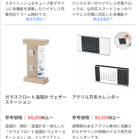
スタイリッシュなキューブ型デザイ
ペンホルダー付ワイヤレス充電クロ
ンに多機能を搭載したワイヤレス充
ックは、Qi対応スマートフォンのワ
電対応アラーム時計です。
イヤレス充電に対応した多機能クロ
時計・カレンダー・温湿度計・音声
ックです。
感知・明るさ自動調整（夜間モー
時計、アラーム、カレンダー、温度
ド）など、オフィスや応接室の環境
計に加え、音センサー機能を搭載
を快適に整えます。
し、デスク周りをスマートに演出し
企業名やロゴの名入れ加工が可能な
ます。
ため、創立記念品や周年記念、展示
ペンホルダー一体型で実用性も高
会でのノベルティとしても好適で
く、役員室や受付カウンター、商談
す。
スペースなどに最適。
熨斗・ラッピング・手提げ袋も対応
企業名やロゴの名入れ加工が可能な
可能です。
ため、記念品やノベルティ、創立記
念など法人向け贈答品としてもご活
用いただけます。
熨斗・ラッピング・手提げ袋にも対
応しております。
ガラスフロート温度計 ウェザー
アクリル万年カレンダー
ステーション
参考価格：
¥
8,250
参考価格：
¥
3,355
税込
税込
温度計・時計・湿度計を一体化した
透明感のあるアクリル素材と洗練さ
「ガラスフロート温度計 ウェザース
れたデザインが特徴のデスク用万年
テーション」は、インテリアとして
カレンダーです。