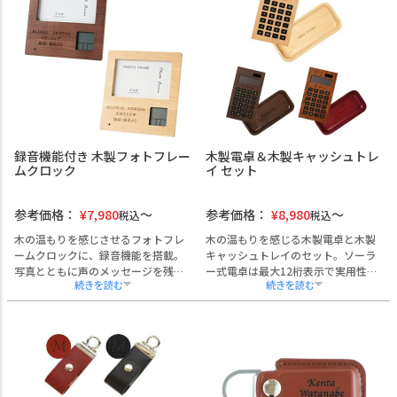
どの贈答にふさわしい意味合いを持
す。裏面には滑り止め加工を施し、
つ素材です。
操作性にも配慮。名入れ彫刻は控え
名入れ彫刻に対応し、氏名や日付を
めに仕上げ、ビジネスシーンにも自
刻むことで、長く手元に残る記念品
然に馴染みます。専用ギフトボック
に。
ス入りで、法人からの記念贈呈に最
縦・横どちらの写真にも対応し、法
適です。
人からの感謝や敬意を上品に伝えま
す。
録音機能付き 木製フォトフレー
木製電卓＆木製キャッシュトレ
ムクロック
イ セット
参考価格：
¥
7,980
参考価格：
¥
8,980
税込
税込
木の温もりを感じさせるフォトフレ
木の温もりを感じる木製電卓と木製
ームクロックに、録音機能を搭載。
キャッシュトレイのセット。ソーラ
写真とともに声のメッセージを残せ
ー式電卓は最大12桁表示で実用性も
る特別仕様で、思い出と感謝を一緒
高く、キャッシュトレイは優しいフ
に届けられます。時計・カレンダ
ォルムで硬貨の出し入れもスムーズ
ー・温度計・アラームを備えた実用
です。お店の名前や開店日、メッセ
性の高い設計は、オフィスや記念式
ージを彫刻すれば、唯一無二のオリ
典の贈答にも最適。名入れ対応で社
ジナル開店祝いとして美容室・カフ
名や記念日を刻めば、周年記念や退
ェ・飲食店の開業記念や周年記念に
職記念、表彰のシーンにふさわしい
も最適です。カラー・書体も選べる