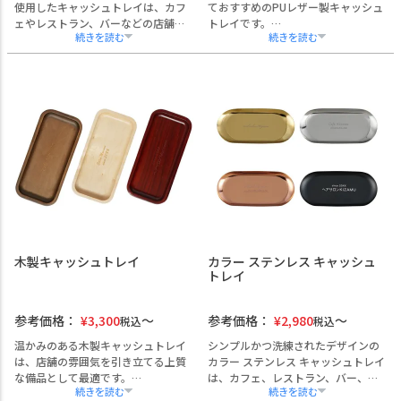
使用したキャッシュトレイは、カフ
ておすすめのPUレザー製キャッシュ
ェやレストラン、バーなどの店舗備
トレイです。
品としてはもちろん、開店祝いや法
上品なレザー調の質感と実用性を兼
人向け記念品としても最適な一品で
ね備えたデザインで、幅広い業種の
す。
店舗に調和しやすい4色のカラーバリ
植物タンニンで丁寧に鞣された革
エーションをご用意。
は、使い込むほどに艶を増す経年変
企業名やロゴ、開店日、メッセージ
化（エイジング）が魅力。
などの名入れ加工に対応しており、
ブラック・ブラウン・キャメルの3色
開業祝いや周年記念品としてもご活
展開で、店舗の雰囲気に合わせた選
用いただけます。
定が可能です。
耐久性に優れ、お手入れも簡単なPU
企業名やロゴの刻印、日付やメッセ
レザー素材を採用。
ージの名入れにも対応。
熨斗・ラッピング・手提げ袋にも対
国内の職人によるハンドメイド製品
応しており、1点からのご注文や大口
で、安心の品質をお届けします。
対応も可能です。
1点から大量注文まで対応可能で、ギ
実用性と贈答品としての価値を兼ね
木製キャッシュトレイ
カラー ステンレス キャッシュ
フト包装や手提げ袋にも対応してい
備えた法人向けアイテムです。
トレイ
ます。
参考価格：
¥
3,300
参考価格：
¥
2,980
税込
税込
温かみのある木製キャッシュトレイ
シンプルかつ洗練されたデザインの
は、店舗の雰囲気を引き立てる上質
カラー ステンレス キャッシュトレイ
な備品として最適です。
は、カフェ、レストラン、バー、美
カフェやレストランをはじめ、美容
容サロンなど多様な業態の店舗備品