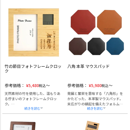
ザーブドフラワーを組み合わせ、ス
キットル型のガラス瓶にバランスよ
く封じ込めています。
竹の節目フォトフレームクロッ
八角 本革 マウスパッド
ク
参考価格：
¥
5,480
参考価格：
¥
5,980
税込
税込
天然素材の竹を使用した、温もりあ
発展と繁栄を意味する「八角形」を
る佇まいのフォトフレームクロッ
かたどった、本革製マウスパッド。
ク。
末広がりの縁起を備えたフォルム
時計・カレンダー・温度計を備え、
は、周年記念や節目の贈答にふさわ
実用性とインテリア性を兼ね備えて
しい意匠です。素材には、千年以上
います。
の歴史を持つ国産姫路レザーを使
竹の「節目」は人生やキャリアの節
用。なめらかな質感と程よいコシ
目を象徴し、周年記念や退職記念な
が、デスクワークを快適に支えま