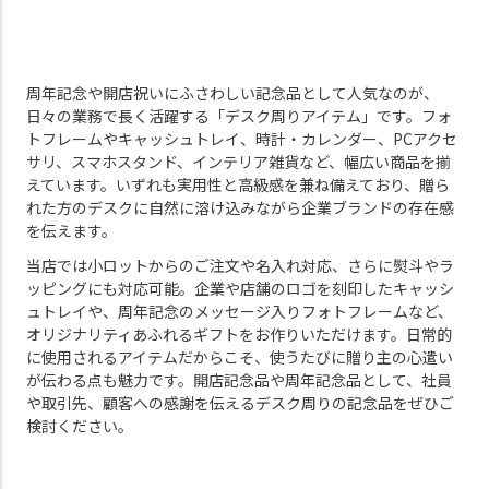
節目の贈答に最適です。
す。
企業名やロゴ、贈呈名などの名入れ
付属の台紙にお好みの画像を差し込
対応に加え、熨斗・ギフトバッグ・
むことで、自由にカスタマイズも可
メッセージカードまで一式を含む充
能。
周年記念や開店祝いにふさわしい記念品として人気なのが、
実のセット内容で、法人様の贈答ニ
熨斗・ラッピング・手提げ袋もご要
ーズに幅広く対応いたします。
望に応じてご用意いたします。
日々の業務で長く活躍する「デスク周りアイテム」です。フォ
※専用ボックス入り。単4電池2本
トフレームやキャッシュトレイ、時計・カレンダー、PCアクセ
（テスト用）付属。
サリ、スマホスタンド、インテリア雑貨など、幅広い商品を揃
電池式で設置場所も選びません。
えています。いずれも実用性と高級感を兼ね備えており、贈ら
れた方のデスクに自然に溶け込みながら企業ブランドの存在感
を伝えます。
当店では小ロットからのご注文や名入れ対応、さらに熨斗やラ
ッピングにも対応可能。企業や店舗のロゴを刻印したキャッシ
ュトレイや、周年記念のメッセージ入りフォトフレームなど、
オリジナリティあふれるギフトをお作りいただけます。日常的
に使用されるアイテムだからこそ、使うたびに贈り主の心遣い
が伝わる点も魅力です。開店記念品や周年記念品として、社員
や取引先、顧客への感謝を伝えるデスク周りの記念品をぜひご
検討ください。