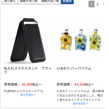
並び替え
価格が安い順
価格が高い順
新着順
1
2
名入れスマホスタンド ブラッ
ひまわり ハーバリウム
ク
参考価格：
¥
5,480
参考価格：
¥
4,200
税込
税込
PU素材のスマホスタンドです。
ひまわり ハーバリウムは、夏の象徴
であるひまわりを主役にした、明る
く華やかなインテリアギフトです。
厳選した高品質のアーティフィシャ
ルフラワー（造花）ひまわりとプリ