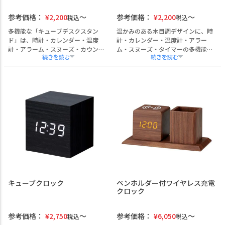
参考価格：
¥
2,200
参考価格：
¥
2,200
税込
税込
多機能な「キューブデスクスタン
温かみのある木目調デザインに、時
ド」は、時計・カレンダー・温度
計・カレンダー・温度計・アラー
計・アラーム・スヌーズ・カウント
ム・スヌーズ・タイマーの多機能を
ダウンタイマーを備えた、実用性に
備えたペンスタンド一体型の実用的
優れたペンスタンドです。
なデスクアイテムです。
ABS樹脂製で軽量かつ丈夫なため、
オフィスのデスクや受付カウンタ
オフィスのデスクや受付カウンタ
ー、商談スペースなどでの使用に最
ー、会議室など幅広いビジネスシー
適で、機能性とデザイン性を兼ね備
ンでご活用いただけます。
えています。
企業名やロゴの名入れ加工にも対応
名入れやロゴ加工が可能なため、創
しており、ノベルティや創立記念
立記念品や表彰記念、ノベルティと
品、展示会の配布品としても最適で
しても幅広くご活用いただけます。
す。
熨斗・ラッピング対応。
熨斗・ラッピング・手提げ袋の対応
も可能です。
キューブクロック
ペンホルダー付ワイヤレス充電
クロック
参考価格：
¥
2,750
参考価格：
¥
6,050
税込
税込