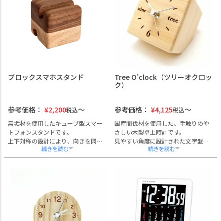
ギフトや記念品としてもご活用いた
施設備品としての導入にも適してい
だけます。機能性とデザイン性を兼
ます。
ね備えた一品です。
ブロックスマホスタンド
Tree O’clock（ツリーオクロッ
ク）
参考価格：
¥
2,200
参考価格：
¥
4,125
税込
税込
無垢材を使用したキューブ型スマー
国産間伐材を使用した、手触りのや
トフォンスタンドです。
さしい木製卓上時計です。
上下対称の設計により、向きを問わ
見やすい角度に設計された文字盤
ず使用可能です。
と、シンプルなデザインが特徴。
名入れ加工が可能なため、ノベルテ
記念品や贈答品として喜ばれるアイ
ィや記念品としても適しています。
テムで、文字盤や側面への名入れに
も対応しています。
創立記念／周年記念／退職祝い／展
示会ノベルティなどに最適です。