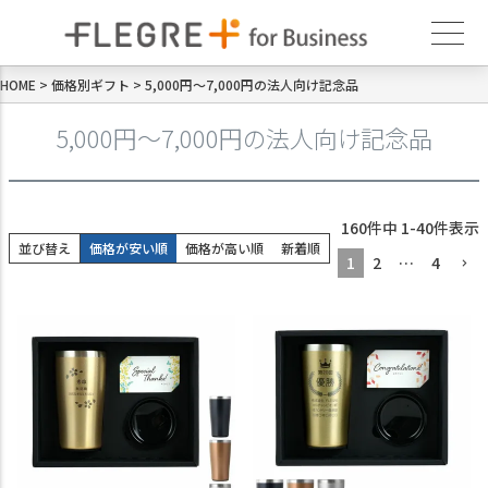
HOME
価格別ギフト
5,000円～7,000円の法人向け記念品
5,000円～7,000円の法人向け記念品
160
件中
1
-
40
件表示
並び替え
価格が安い順
価格が高い順
新着順
1
2
…
4