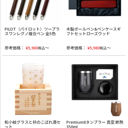
PILOT（パイロット）ツープラ
木製ボールペン&ペンケースギ
スワンレグノ複合ペン 全5色
フトセットローズウッド
参考価格：
¥
5,980
参考価格：
¥
5,980
税込
税込
和小紋グラスと枡のこぼれ酒セ
Premium8タンブラー 真空 断熱
ット
350ml