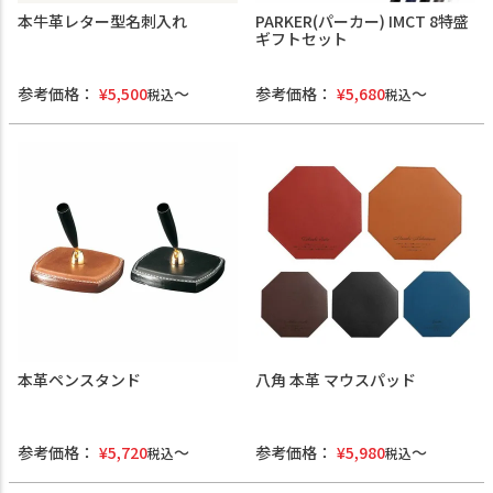
本牛革レター型名刺入れ
PARKER(パーカー) IMCT 8特盛
ギフトセット
参考価格：
¥
5,500
参考価格：
¥
5,680
税込
税込
本革ペンスタンド
八角 本革 マウスパッド
参考価格：
¥
5,720
参考価格：
¥
5,980
税込
税込