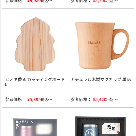
参考価格：
¥
4,980
参考価格：
¥
5,200
税込
税込
ヒノキ香る カッティングボード
ナチュラル木製マグカップ 単品
L
参考価格：
¥
5,390
参考価格：
¥
5,420
税込
税込