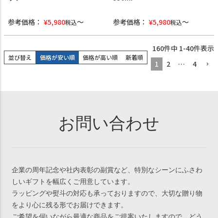
参考価格：
¥
5,980
参考価格：
¥
5,980
税込
税込
160
件中
1
-
40
件表示
並び替え
価格が安い順
価格が高い順
新着順
1
2
…
4