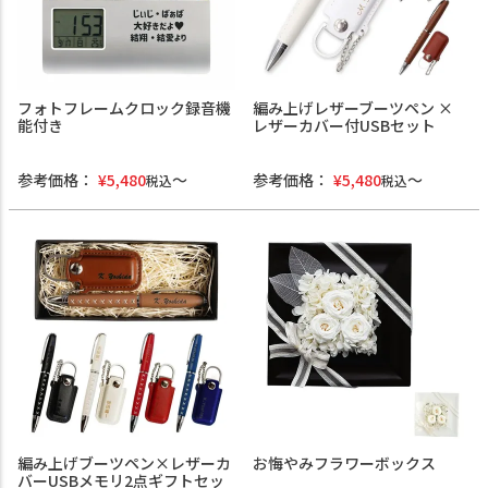
フォトフレームクロック録音機
編み上げレザーブーツペン ×
能付き
レザーカバー付USBセット
参考価格：
¥
5,480
参考価格：
¥
5,480
税込
税込
編み上げブーツペン×レザーカ
お悔やみフラワーボックス
バーUSBメモリ2点ギフトセッ