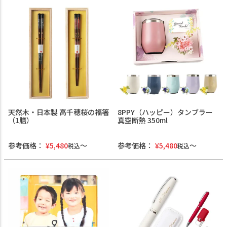
天然木・日本製 高千穂桜の福箸
8PPY（ハッピー）タンブラー
（1膳）
真空断熱 350ml
参考価格：
¥
5,480
参考価格：
¥
5,480
税込
税込