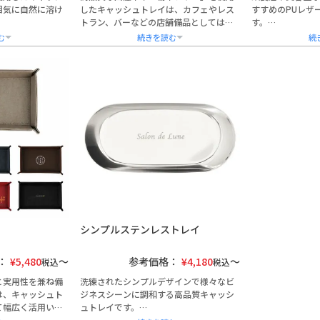
囲気に自然に溶け
したキャッシュトレイは、カフェやレス
すすめのPUレザ
トラン、バーなどの店舗備品としてはも
す。
かなカーブが、接
ちろん、開店祝いや法人向け記念品とし
上品なレザー調の
します。
ても最適な一品です。
えたデザインで、
ニックなどの受付
植物タンニンで丁寧に鞣された革は、使
和しやすい4色の
い込むほどに艶を増す経年変化（エイジ
ご用意。
可能で、開業祝い
ング）が魅力。
企業名やロゴ、開
ご好評いただいて
ブラック・ブラウン・キャメルの3色展開
の名入れ加工に対
で、店舗の雰囲気に合わせた選定が可能
や周年記念品とし
可。
です。
す。
企業名やロゴの刻印、日付やメッセージ
耐久性に優れ、お
の名入れにも対応。
ー素材を採用。
国内の職人によるハンドメイド製品で、
熨斗・ラッピング
安心の品質をお届けします。
ており、1点から
1点から大量注文まで対応可能で、ギフト
能です。
包装や手提げ袋にも対応しています。
実用性と贈答品と
た法人向けアイテ
シンプルステンレストレイ
：
¥
5,480
参考価格：
¥
4,180
税込
税込
と実用性を兼ね備
洗練されたシンプルデザインで様々なビ
は、キャッシュト
ジネスシーンに調和する高品質キャッシ
て幅広く活用いた
ュトレイです。
コンパクトサイズで設置場所を選ばず、