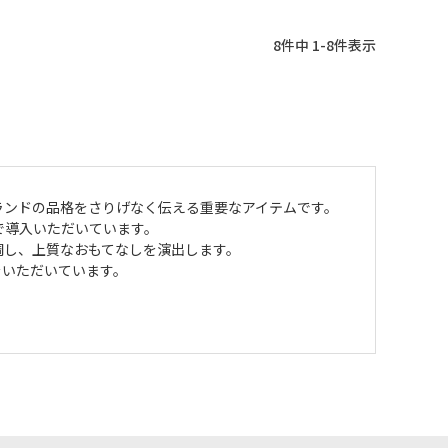
8
件中
1
-
8
件表示
ランドの品格をさりげなく伝える重要なアイテムです。
で導入いただいています。
調し、上質なおもてなしを演出します。
をいただいています。