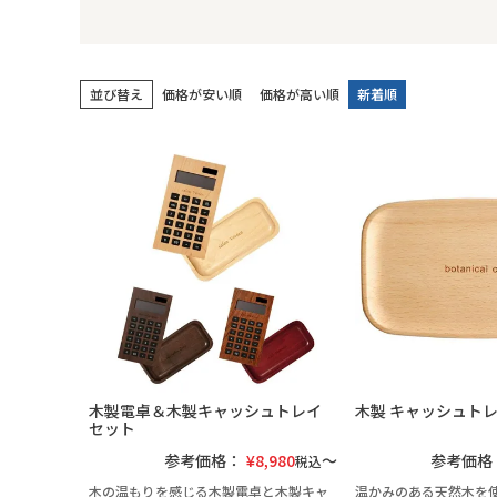
並び替え
価格が安い順
価格が高い順
新着順
木製電卓＆木製キャッシュトレイ
木製 キャッシュト
セット
参考価格：
¥
8,980
参考価格
税込
木の温もりを感じる木製電卓と木製キャ
温かみのある天然木を