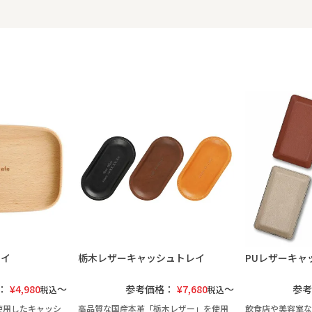
レイ
栃木レザーキャッシュトレイ
PUレザーキャ
：
¥
4,980
参考価格：
¥
7,680
参考
税込
税込
使用したキャッシ
高品質な国産本革「栃木レザー」を使用
飲食店や美容室な