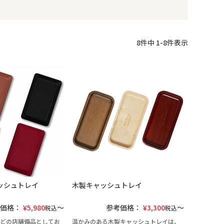
8
件中
1
-
8
件表示
ッシュトレイ
木製キャッシュトレイ
価格：
¥
5,980
参考価格：
¥
3,300
税込
税込
どの店舗備品としてお
温かみのある木製キャッシュトレイは、