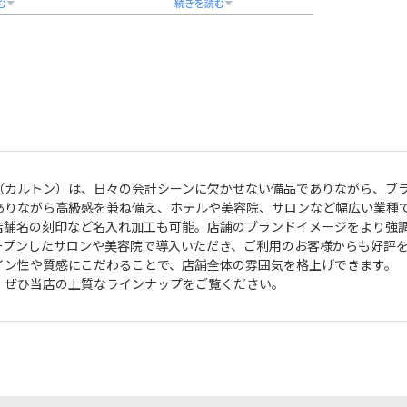
名刺、鍵などをス
レジカウンターやフロント周りをスマー
付やカウンター、
トに演出します。
えます。
新潟県燕市の職人技が光る安心の日本
携帯性に優れ、出
製。耐久性に優れたステンレス素材を採
用にも最適です。
用し、長期使用にも対応します。
ラー印刷に対応し
企業名・法人名・社章・ロゴの名入れ加
いや創業記念、ノ
工が可能で、5種類の書体からお選びいた
評をいただいてい
だけます。受付カウンターでの会計シー
ン、ホテルのチェックイン、医療機関の
提げ袋の対応も可
診察券受け渡しなど、幅広いビジネスシ
て安心してご利用
ーンでご活用いただけます。
（カルトン）は、日々の会計シーンに欠かせない備品でありながら、ブ
熨斗・ラッピング・手提げ対応で、開業
ありながら高級感を兼ね備え、ホテルや美容院、サロンなど幅広い業種
祝いや周年記念など法人様向けギフトと
店舗名の刻印など名入れ加工も可能。店舗のブランドイメージをより強
しても最適です。貴社のブランド価値を
ープンしたサロンや美容院で導入いただき、ご利用のお客様からも好評
高める一品として、ぜひご検討くださ
い。
イン性や質感にこだわることで、店舗全体の雰囲気を格上げできます。
、ぜひ当店の上質なラインナップをご覧ください。