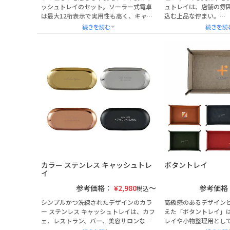
ッシュトレイのセット。ソーラー式電卓
ュトレイは、店舗の雰
は最大12桁表示で実用性も高く、キャッ
込む上品な佇まい。
シュトレイは優しいフォルムで硬貨の出
滑らかな手触りと緩や
し入れもスムーズです。お店の名前や開
客の所作を美しく演出
店日、メッセージを彫刻すれば、唯一無
美容室やカフェ、クリ
二のオリジナル開店祝いとして美容室・
や会計シーンに最適。
カフェ・飲食店の開業記念や周年記念に
店舗名やロゴの刻印が
も最適です。カラー・書体も選べるので
や周年記念品としても
お店の雰囲気に合わせて贈れます。
おります。
ラッピング・熨斗対応
カラー ステンレス キャッシュトレ
ボタントレイ
イ
参考価格：
¥
2,980
参考価格
税込
シンプルかつ洗練されたデザインのカラ
高級感のあるデザイン
ー ステンレス キャッシュトレイは、カフ
えた「ボタントレイ」
ェ、レストラン、バー、美容サロンなど
レイや小物整理用とし
多様な業態の店舗備品として最適です。
だける製品です。