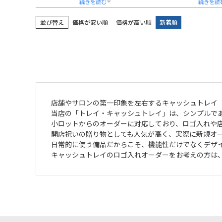
コンパクトなサイズ感で限られたスペー
散らばりがちな文具や
スにも収まりやすく、機能性と美観を兼
マートに収納でき、受
並び替え
価格が安い順
価格が高い順
新着順
ね備えています。
デスク周りの印象を整
4色のカラーと5種の書体から選べる名入
軽量かつコンパクトで
れ彫刻により、企業ロゴや店舗名、記念
張やイベント先での使
日などを刻印したオリジナルトレイを製
企業名やロゴのフルカ
作可能です。
ており、店舗の開店祝
ギフトボックス付きで、開店・開業祝い
ベルティとしてもご好
や周年記念品としてもご活用いただけま
ます。
す。
熨斗・ラッピング・手
法人名・団体名の刻印やラッピング対応
能で、法人ギフトとし
店舗やサロンの第一印象を左右するキャッシュトレイ
も承っており、販促品や特別な贈答品と
いただけます。
当店の「トレイ・キャッシュトレイ」は、シンプルで
してもご提案可能です。
小ロットからのオーダーに対応しており、ロゴ入れや
開店祝いの贈り物としても人気が高く、実際に新規オ
日常的に使う備品だからこそ、機能性だけでなくデザ
キャッシュトレイのロゴ入れオーダーをお考えの方は