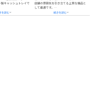
ー製キャッシュトレイで
店舗の雰囲気を引き立てる上質な備品と
して最適です。
質感と実用性を兼ね備
カフェやレストランをはじめ、美容室、
幅広い業種の店舗に調
サロン、ホテルのフロントなど、さまざ
カラーバリエーションを
まな業種でのご利用におすすめいたしま
す。
店日、メッセージなど
社名・ロゴ・記念日などの名入れ彫刻が
応しており、開業祝い
可能で、オリジナル性の高いアイテムと
てもご活用いただけま
して開店祝いや周年記念品にもご活用い
ただけます。
手入れも簡単なPUレザ
トレイのカラーは3種類、書体は5種類か
ら選択可能。
・手提げ袋にも対応し
企業のブランディングや接客シーンの格
のご注文や大口対応も可
上げにぜひご利用ください。
熨斗・ラッピング・手提げ袋のご用意も
しての価値を兼ね備え
ございます。
ムです。
書体のカスタムをご希望の際はお気軽に
ご相談ください。