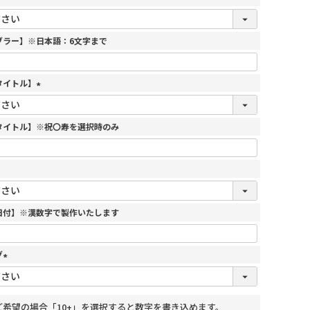
ブラー】※日本語：6文字まで
タイトル】
(
必
須
タイトル】※祝〇寿を選択時のみ
)
日付】※漢数字で製作いたします
グ
(
必
須
ご希望の場合「10+」を選択すると数字を書き込めます。
)