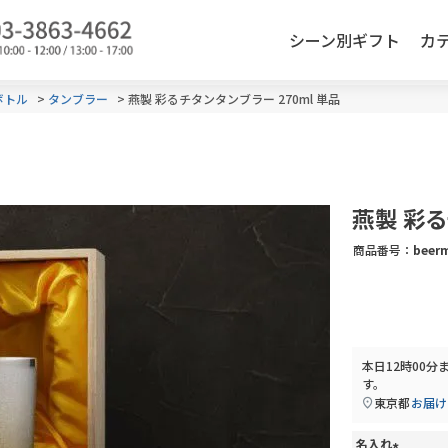
シーン別ギフト
カ
検索
ボトル
タンブラー
燕製 彩るチタンタンブラー 270ml 単品
燕製 彩る
商品番号
beer
本日
12時00分
す。
東京都
お届け
名入れ