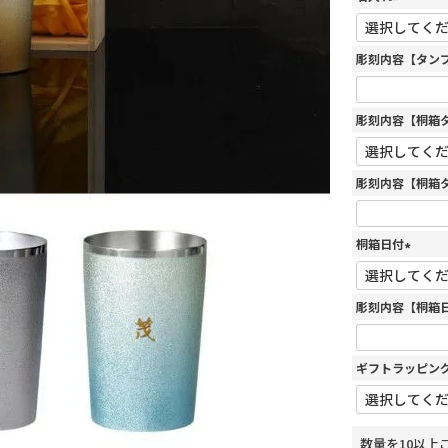
(
必
須
彫刻内容【タン
)
彫刻内容【桐箱
彫刻内容【桐箱
桐箱日付
(
必
須
彫刻内容【桐箱
)
ギフトラッピン
数量を10以上