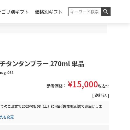
テゴリ別ギフト
価格別ギフト
チタンタンブラー 270ml 単品
mug-068
¥
15,000
参考価格：
税込
送料込
までのご注文で
2026/08/08（土）
に
宅配便(佐川急便)
でお届けしま
先を変更