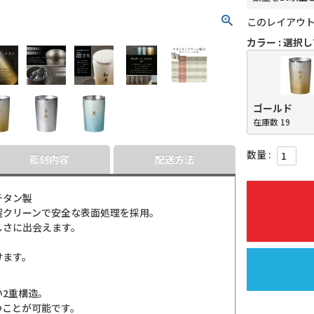
このレイアウ
カラー
選択し
ゴールド
在庫数
19
彫刻内容
配送方法
チタン製
程クリーンで安全な表面処理を採用。
しさに出会えます。
けます。
2重構造。
つことが可能です。