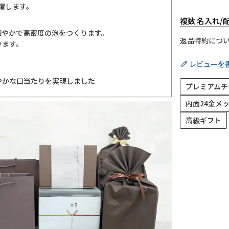
躍します。
複数 名入れ
細やかで高密度の泡をつくります。
返品特約につ
ります。
レビューを
やかな口当たりを実現しました
プレミアムチ
内面24金メ
高級ギフト