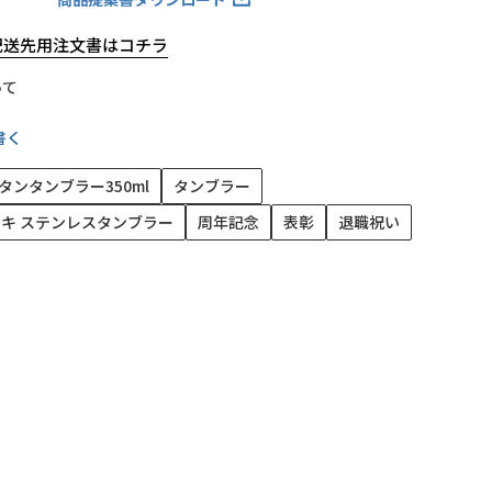
/配送先用注文書はコチラ
いて
書く
タンタンブラー350ml
タンブラー
ッキ ステンレスタンブラー
周年記念
表彰
退職祝い