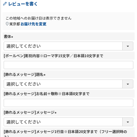
レビューを書く
この地域へのお届け日は表示できません
東京都
お届け先を変更
書体
(
必
須
[ボールペン]彫刻内容※ローマ字15文字／日本語10文字まで
)
[飾れるメッセージ]題名
(
必
須
[飾れるメッセージ]お名前＋敬称※日本語8文字まで
)
[飾れるメッセージ]メッセージ
(
必
須
[飾れるメッセージ]メッセージ1行目※日本語20文字まで（フリー選択時の
)
み）