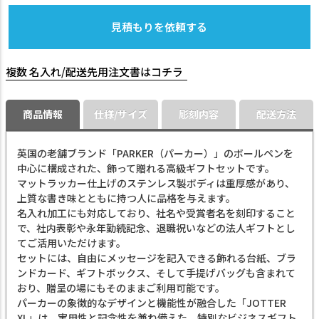
見積もりを依頼する
複数 名入れ/配送先用注文書はコチラ
商品情報
仕様/サイズ
彫刻内容
配送方法
英国の老舗ブランド「PARKER（パーカー）」のボールペンを
中心に構成された、飾って贈れる高級ギフトセットです。
マットラッカー仕上げのステンレス製ボディは重厚感があり、
上質な書き味とともに持つ人に品格を与えます。
名入れ加工にも対応しており、社名や受賞者名を刻印すること
で、社内表彰や永年勤続記念、退職祝いなどの法人ギフトとし
てご活用いただけます。
セットには、自由にメッセージを記入できる飾れる台紙、ブラ
ンドカード、ギフトボックス、そして手提げバッグも含まれて
おり、贈呈の場にもそのままご利用可能です。
パーカーの象徴的なデザインと機能性が融合した「JOTTER
XL」は、実用性と記念性を兼ね備えた、特別なビジネスギフト