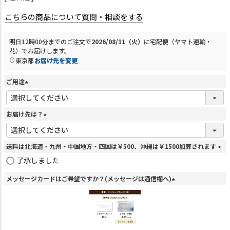
明日
12時00分
までのご注文で
2026/08/11（火）
に
宅配便（ヤマト運輸・
花）
でお届けします。
東京都
お届け先を変更
ご用途
(
必
須
お届け先は？
)
(
必
須
送料は北海道・九州・中国地方・四国は￥500、沖縄は￥1500加算されます
)
(
了承しました
必
須
メッセージカードはご希望ですか？(メッセージは通信欄へ)
)
(
必
須
)