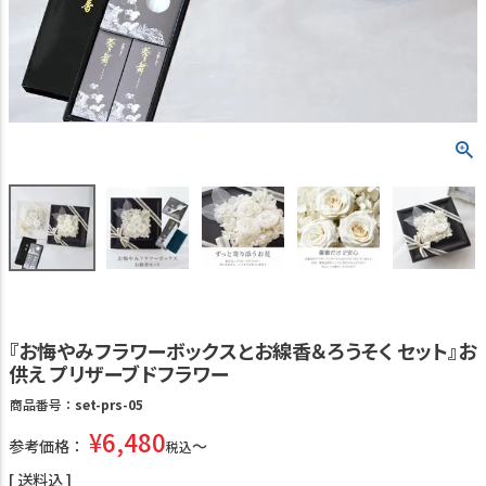
『お悔やみフラワーボックスとお線香＆ろうそく セット』お
供え プリザーブドフラワー
商品番号
set-prs-05
¥
6,480
参考価格：
税込
送料込