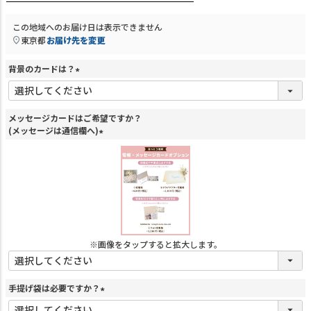
この地域へのお届け日は表示できません
東京都
お届け先を変更
背景のカードは？
(
必
須
メッセージカードはご希望ですか？
)
(メッセージは通信欄へ)
(
必
須
)
※画像をタップすると拡大します。
手提げ袋は必要ですか？
(