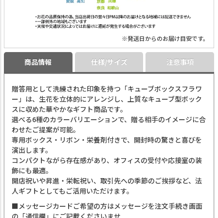
※発送日からのお届け目安です。
商品情報
仕様/サイズ
注意事項
贈答用として洗練された印象を持つ「キューブボックスフラワ
ー」は、生花を立体的にアレンジし、上質なキューブ型ボック
スに収めた華やかなギフト商品です。
選べる6種のカラーバリエーションで、贈る相手のイメージに合
わせたご提案が可能。
専用ボックス・リボン・栄養剤付きで、開封時の驚きと喜びを
演出します。
コンパクトながら存在感があり、オフィスの受付や応接室の装
飾にも最適。
開店祝いや昇進・栄転祝い、取引先への季節のご挨拶など、法
人ギフトとしてもご活用いただけます。
■メッセージカードご希望の方はメッセージを注文手続き画面
の「通信欄」にご記載くださいませ