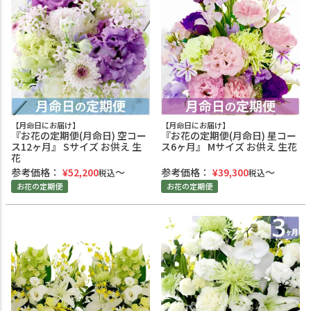
【月命日にお届け】
【月命日にお届け】
『お花の定期便(月命日) 空コー
『お花の定期便(月命日) 星コー
ス12ヶ月』 Sサイズ お供え 生
ス6ヶ月』 Mサイズ お供え 生花
花
参考価格：
¥
52,200
参考価格：
¥
39,300
税込
税込
お花の定期便
お花の定期便