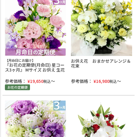
【月命日にお届け】
お供え花 おまかせアレンジ＆
『お花の定期便(月命日) 星コー
花束
ス3ヶ月』 Mサイズ お供え 生花
参考価格：
¥
19,650
参考価格：
¥
16,980
税込
税込
お花の定期便