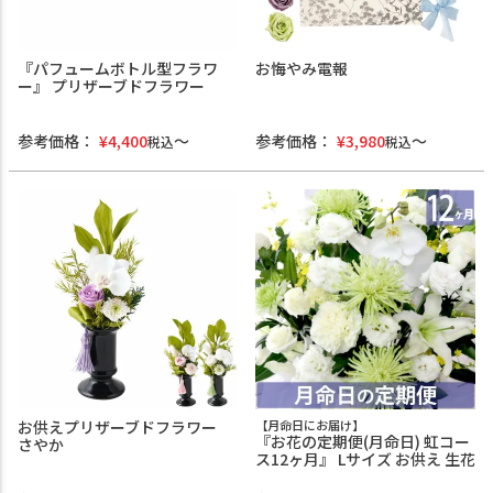
『パフュームボトル型フラワ
お悔やみ電報
ー』 プリザーブドフラワー
参考価格：
¥
4,400
参考価格：
¥
3,980
税込
税込
お供えプリザーブドフラワー
【月命日にお届け】
『お花の定期便(月命日) 虹コー
さやか
ス12ヶ月』 Lサイズ お供え 生花