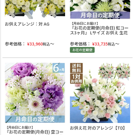
お供えアレンジ：対 AG
【月命日にお届け】
『お花の定期便(月命日) 虹コー
ス3ヶ月』 Lサイズ お供え 生花
参考価格：
¥
33,960
参考価格：
¥
33,735
税込
税込
お花の定期便
【月命日にお届け】
お供え花 対のアレンジ【TD】
『お花の定期便(月命日) 空コー