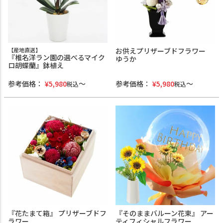
【産地直送】
お供えプリザーブドフラワー
『椎名洋ラン園の選べるマイク
ゆうか
ロ胡蝶蘭』鉢植え
参考価格：
¥
5,980
参考価格：
¥
5,980
税込
税込
『花たまて箱』 プリザーブドフ
『そのままバルーン花束』 アー
ラワー
ティフィシャルフラワー