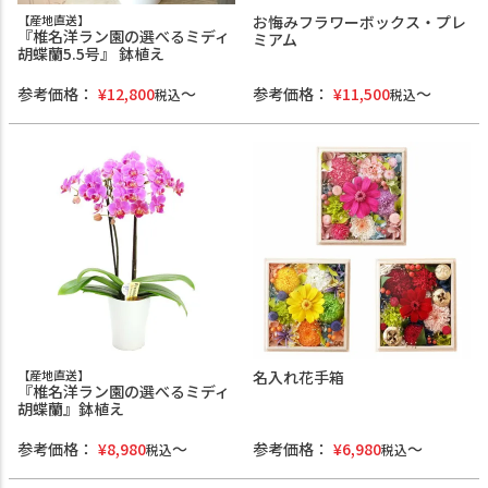
【産地直送】
お悔みフラワーボックス・プレ
『椎名洋ラン園の選べるミディ
ミアム
胡蝶蘭5.5号』 鉢植え
参考価格：
¥
12,800
参考価格：
¥
11,500
税込
税込
【産地直送】
名入れ花手箱
『椎名洋ラン園の選べるミディ
胡蝶蘭』鉢植え
参考価格：
¥
8,980
参考価格：
¥
6,980
税込
税込