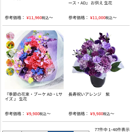
ース・AD』 お供え 生花
参考価格：
¥
11,960
参考価格：
¥
11,000
税込
税込
『季節の花束・ブーケ AD・Lサ
長寿祝いアレンジ 紫
イズ 』 生花
参考価格：
¥
9,980
参考価格：
¥
9,980
税込
税込
77
件中
1
-
40
件表示