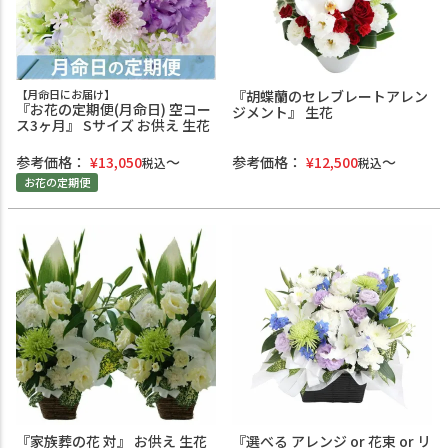
【月命日にお届け】
『胡蝶蘭のセレブレートアレン
『お花の定期便(月命日) 空コー
ジメント』 生花
ス3ヶ月』 Sサイズ お供え 生花
参考価格：
¥
13,050
参考価格：
¥
12,500
税込
税込
お花の定期便
『家族葬の花 対』 お供え 生花
『選べる アレンジ or 花束 or リ