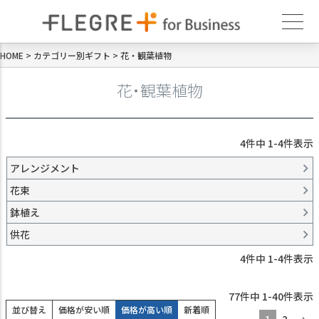
HOME
カテゴリー別ギフト
花・観葉植物
花・観葉植物
4
件中
1
-
4
件表示
アレンジメント
花束
鉢植え
供花
4
件中
1
-
4
件表示
77
件中
1
-
40
件表示
並び替え
価格が安い順
価格が高い順
新着順