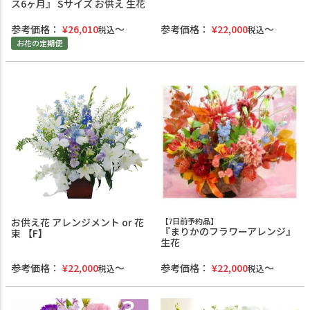
ス6ヶ月』 Sサイズ お供え 生花
参考価格：
¥
26,010
参考価格：
¥
22,000
税込
税込
お花の定期便
お供え花 アレンジメント or 花
【7日前予約品】
『まりかのフラワーアレンジ』
束 【F】
生花
参考価格：
¥
22,000
参考価格：
¥
22,000
税込
税込