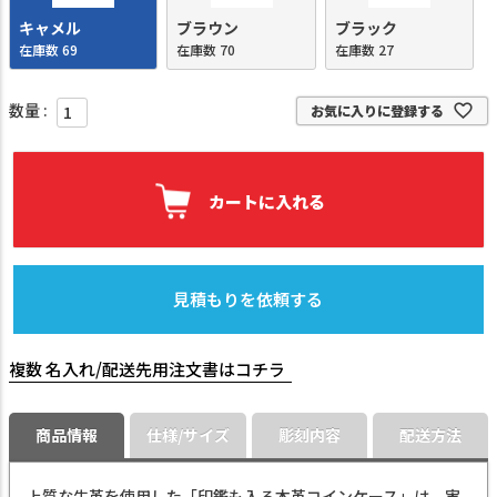
キャメル
ブラウン
ブラック
在庫数
69
在庫数
70
在庫数
27
お気に入りに登録する
カートに入れる
見積もりを依頼する
複数 名入れ/配送先用注文書はコチラ
商品情報
仕様/サイズ
彫刻内容
配送方法
上質な牛革を使用した「印鑑も入る本革コインケース」は、実